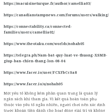
https://macuisineturque.fr/author/camellia03/
https://canadianstampnews.com/forums/users/walking/
https://connectability.ca/connected-
families/users/camellia02/
https://www.theotaku.com/worlds/nohah05
https://telegra.ph/Nam-bat-quy-luat-ve-thuong-XSMB-
giup-ban-chien-thang-lon-08-04
https://www.facer.io/user/FCXFbCcSa8
https://www.facer.io/u/nohah05
Một yếu tố không kém phần quan trọng là quản lý
ngân sách khi tham gia. Vì kết quả hoàn toàn phụ
thuộc vào yếu tố ngẫu nhiên, người chơi nên xác định
trước khoản tiền dành cho hoạt động giải trí và không