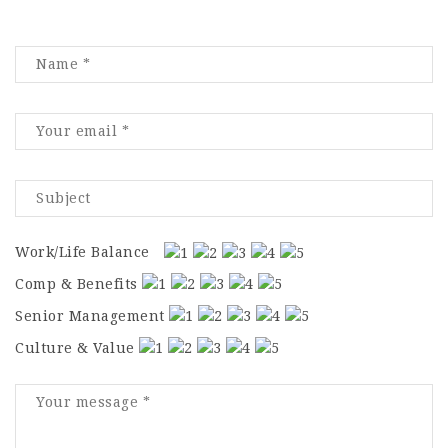
Work/Life Balance
Comp & Benefits
Senior Management
Culture & Value