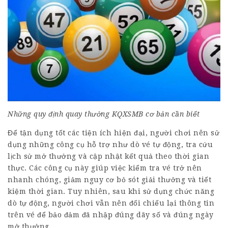
Những quy định quay thưởng KQXSMB cơ bản cần biết
Để tận dụng tốt các tiện ích hiện đại, người chơi nên sử
dụng những công cụ hỗ trợ như dò vé tự động, tra cứu
lịch sử mở thưởng và cập nhật kết quả theo thời gian
thực. Các công cụ này giúp việc kiểm tra vé trở nên
nhanh chóng, giảm nguy cơ bỏ sót giải thưởng và tiết
kiệm thời gian. Tuy nhiên, sau khi sử dụng chức năng
dò tự động, người chơi vẫn nên đối chiếu lại thông tin
trên vé để bảo đảm đã nhập đúng dãy số và đúng ngày
mở thưởng.