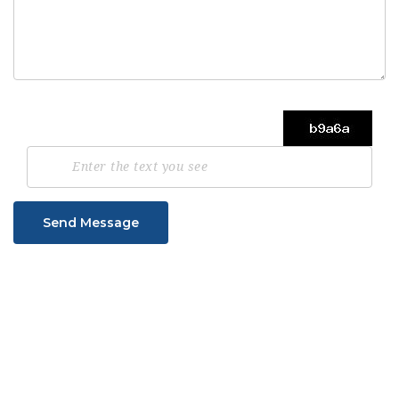
Send Message