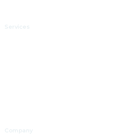
Services
Recruitment
Office Supplies
School Uniform
IT Support
School Facilities Services
Company