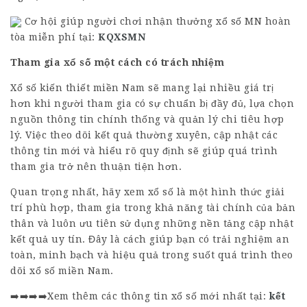
Cơ hội giúp người chơi nhận thưởng xổ số MN hoàn
tòa miễn phí tại:
KQXSMN
Tham gia xổ số một cách có trách nhiệm
Xổ số kiến thiết miền Nam sẽ mang lại nhiều giá trị
hơn khi người tham gia có sự chuẩn bị đầy đủ, lựa chọn
nguồn thông tin chính thống và quản lý chi tiêu hợp
lý. Việc theo dõi kết quả thường xuyên, cập nhật các
thông tin mới và hiểu rõ quy định sẽ giúp quá trình
tham gia trở nên thuận tiện hơn.
Quan trọng nhất, hãy xem xổ số là một hình thức giải
trí phù hợp, tham gia trong khả năng tài chính của bản
thân và luôn ưu tiên sử dụng những nền tảng cập nhật
kết quả uy tín. Đây là cách giúp bạn có trải nghiệm an
toàn, minh bạch và hiệu quả trong suốt quá trình theo
dõi xổ số miền Nam.
➡️➡️➡️➡️Xem thêm các thông tin xổ số mới nhất tại:
kết