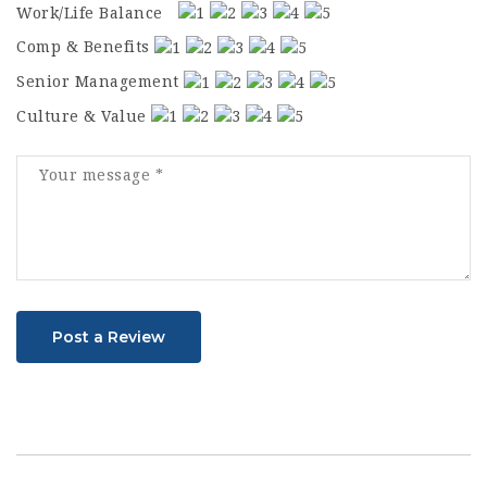
Work/Life Balance
Comp & Benefits
Senior Management
Culture & Value
Post a Review