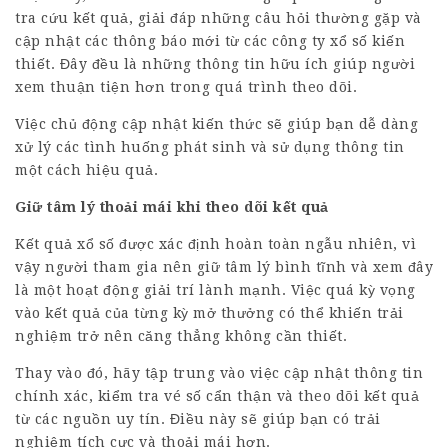
tra cứu kết quả, giải đáp những câu hỏi thường gặp và
cập nhật các thông báo mới từ các công ty xổ số kiến
thiết. Đây đều là những thông tin hữu ích giúp người
xem thuận tiện hơn trong quá trình theo dõi.
Việc chủ động cập nhật kiến thức sẽ giúp bạn dễ dàng
xử lý các tình huống phát sinh và sử dụng thông tin
một cách hiệu quả.
Giữ tâm lý thoải mái khi theo dõi kết quả
Kết quả xổ số được xác định hoàn toàn ngẫu nhiên, vì
vậy người tham gia nên giữ tâm lý bình tĩnh và xem đây
là một hoạt động giải trí lành mạnh. Việc quá kỳ vọng
vào kết quả của từng kỳ mở thưởng có thể khiến trải
nghiệm trở nên căng thẳng không cần thiết.
Thay vào đó, hãy tập trung vào việc cập nhật thông tin
chính xác, kiểm tra vé số cẩn thận và theo dõi kết quả
từ các nguồn uy tín. Điều này sẽ giúp bạn có trải
nghiệm tích cực và thoải mái hơn.