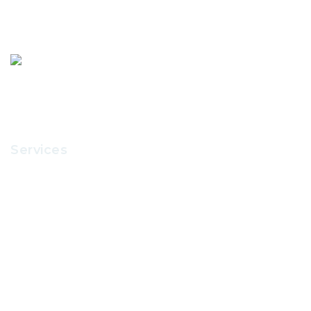
Services
Recruitment
Office Supplies
School Uniform
IT Support
School Facilities Services