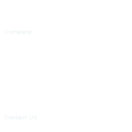
Company
About Us
Contact Us
Our Sevices
Careers at GRC
Contact Us
Recruiters@gr-hr.com