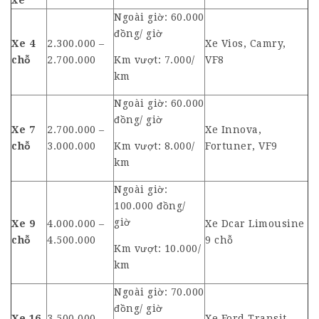
xe
Ngoài giờ: 60.000
đồng/ giờ
Xe 4
2.300.000 –
Xe Vios, Camry,
chỗ
2.700.000
Km vượt: 7.000/
VF8
km
Ngoài giờ: 60.000
đồng/ giờ
Xe 7
2.700.000 –
Xe Innova,
chỗ
3.000.000
Km vượt: 8.000/
Fortuner, VF9
km
Ngoài giờ:
100.000 đồng/
giờ
Xe 9
4.000.000 –
Xe Dcar Limousine
chỗ
4.500.000
9 chỗ
Km vượt: 10.000/
km
Ngoài giờ: 70.000
đồng/ giờ
Xe 16
3.500.000 –
Xe Ford Transit,