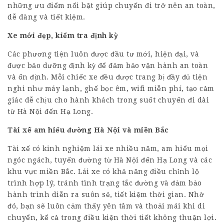
những ưu điểm nổi bật giúp chuyến đi trở nên an toàn,
dễ dàng và tiết kiệm.
Xe mới đẹp, kiểm tra định kỳ
Các phương tiện luôn được đầu tư mới, hiện đại, và
được bảo dưỡng định kỳ để đảm bảo vận hành an toàn
và ổn định. Mỗi chiếc xe đều được trang bị đầy đủ tiện
nghi như máy lạnh, ghế bọc êm, wifi miễn phí, tạo cảm
giác dễ chịu cho hành khách trong suốt chuyến đi dài
từ Hà Nội đến Hạ Long.
Tài xế am hiểu đường Hà Nội và miền Bắc
Tài xế có kinh nghiệm lái xe nhiều năm, am hiểu mọi
ngóc ngách, tuyến đường từ Hà Nội đến Hạ Long và các
khu vực miền Bắc. Lái xe có khả năng điều chỉnh lộ
trình hợp lý, tránh tình trạng tắc đường và đảm bảo
hành trình diễn ra suôn sẻ, tiết kiệm thời gian. Nhờ
đó, bạn sẽ luôn cảm thấy yên tâm và thoải mái khi di
chuyển, kể cả trong điều kiện thời tiết không thuận lợi.