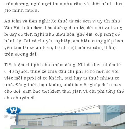
trên đường, nghỉ ngơi theo nhu cầu, và khởi hành theo
giờ mình muốn.
An toàn và tiện nghi: Xe thuê từ các đơn vị uy tín như
Vân Hải luôn được bảo dưỡng định kỳ, đời mới và trang
bị đầy đủ tiện nghi như điều hòa, ghế êm, cốp rộng để
hành lý. Tài xế chuyên nghiệp, am hiểu cung giúp bạn
yên tâm lái xe an toàn, tránh mệt mỏi và căng thẳng
trên đường dài.
Tiết kiệm chi phí cho nhóm đông: Khi đi theo nhóm từ
6–45 người, thuê xe chia đều chi phí sẽ rẻ hơn so với
việc mỗi người đi xe khách, taxi hay tự thuê nhiều xe
nhỏ. Đồng thời, bạn không phải lo việc ghép đoàn hay
chờ đợi, đảm bảo tiết kiệm thời gian và chi phí tổng thể
cho chuyến đi.