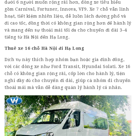
dưới 6 người muốn rộng rãi hơn, dòng xe tiêu biểu
gồm Carnival, Fortuner, Innova, VF9. Xe 7 chỗ vẫn linh
hoạt, tiết kiệm nhiên liệu, dễ luồn lách đường phố và
đi cao tốc, đồng thời có không gian rộng hơn để hành lý
và mang đến sự thoải mái tối đa cho chuyến đi dài 3–4
tiếng từ Hà Nội đến Hạ Long.
Thuê xe
16 chỗ
Hà Nội đi Hạ Long
Dịch vụ này thích hợp nhóm bạn hoặc gia đình đông,
với các dòng xe như Ford Transit, Hyundai Solati. Xe 16
chỗ có không gian rộng rãi, cốp lớn cho hành lý, tiện
nghi đầy đủ cho chuyến đi dài, giúp cả nhóm di chuyển
thoải mái mà vẫn dễ dàng quản lý hành lý cá nhân.