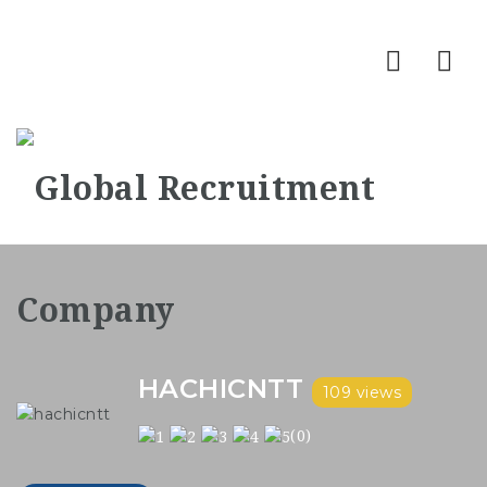
Nav
HACHICNTT
109 views
(0)