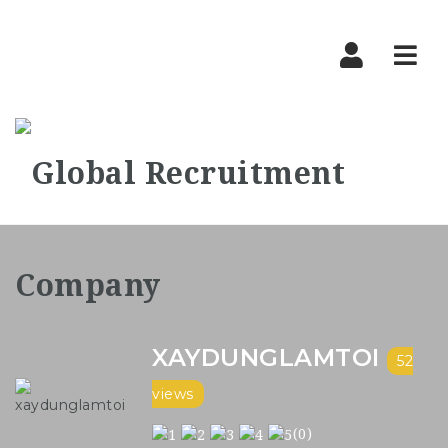
Nav
XAYDUNGLAMTOI
52
views
(0)