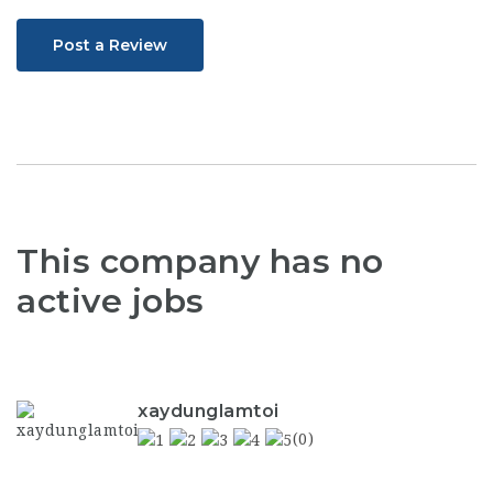
Post a Review
This company has no
active jobs
xaydunglamtoi
(0)