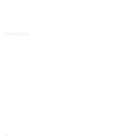
Services
Recruitment
Office Supplies
School Uniform
IT Support
School Facilities Services